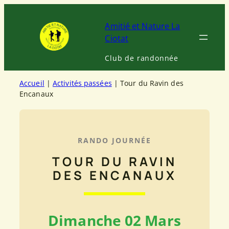
Aller
au
Amitié et Nature La
contenu
Ciotat
Club de randonnée
Accueil
|
Activités passées
| Tour du Ravin des
Encanaux
RANDO JOURNÉE
TOUR DU RAVIN
DES ENCANAUX
Dimanche 02 Mars