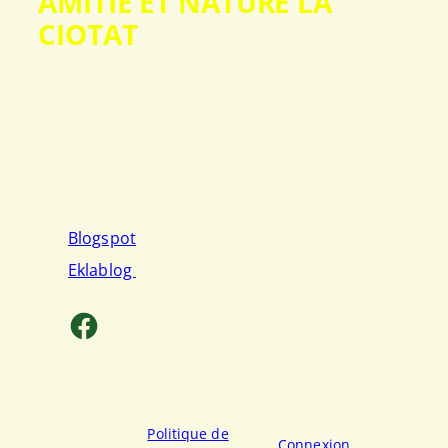
AMITIÉ ET NATURE LA
CIOTAT
MAISON DES ASSOCIATIONS
Place Evariste Gras
13600 La Ciotat
ciotamitienature[at]gmail.com
ANCIENS BLOGS
Blogspot
(2008 – 2021)
Eklablog
(2021-2024)
Facebook
© Amitié et Nature 2025-26
Politique de
Connexion